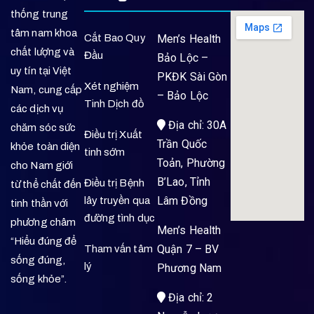
thống trung
tâm nam khoa
Cắt Bao Quy
Men’s Health
chất lượng và
Đầu
Bảo Lộc –
uy tín tại Việt
PKĐK Sài Gòn
Xét nghiệm
Nam, cung cấp
– Bảo Lộc
Tinh Dịch đồ
các dịch vụ
Địa chỉ: 30A
chăm sóc sức
Điều trị Xuất
Trần Quốc
khỏe toàn diện
tinh sớm
Toản, Phường
cho Nam giới
B’Lao, Tỉnh
Điều trị Bệnh
từ thể chất đến
Lâm Đồng
lây truyền qua
tinh thần với
đường tình dục
phương châm
Men’s Health
“Hiểu đúng để
Quận 7 – BV
Tham vấn tâm
sống đúng,
lý
Phương Nam
sống khỏe”.
Địa chỉ: 2