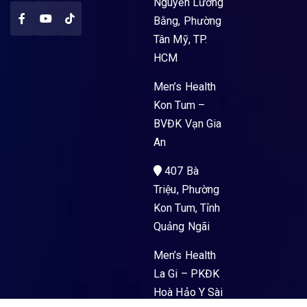
Nguyễn Lương
Bằng, Phường
Tân Mỹ, TP.
HCM
Men’s Health
Kon Tum –
BVĐK Vạn Gia
An
407 Bà
Triệu, Phường
Kon Tum, Tỉnh
Quảng Ngãi
Men’s Health
La Gi – PKĐK
Hoà Hảo Y Sài