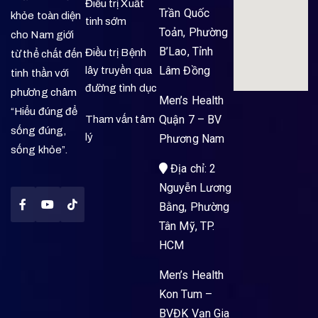
Điều trị Xuất
Trần Quốc
khỏe toàn diện
tinh sớm
Toản, Phường
cho Nam giới
B’Lao, Tỉnh
Điều trị Bệnh
từ thể chất đến
Lâm Đồng
lây truyền qua
tinh thần với
đường tình dục
phương châm
Men’s Health
“Hiểu đúng để
Quận 7 – BV
Tham vấn tâm
sống đúng,
lý
Phương Nam
sống khỏe”.
Địa chỉ: 2
Nguyễn Lương
Bằng, Phường
Tân Mỹ, TP.
HCM
Men’s Health
Kon Tum –
BVĐK Vạn Gia