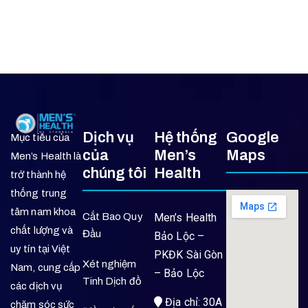
Dịch vụ
Hệ thống
Google
Mục tiêu của
của
Men’s
Maps
Men’s Health là
chúng tôi
Health
trở thành hệ
thống trung
tâm nam khoa
Cắt Bao Quy
Men’s Health
chất lượng và
Đầu
Bảo Lộc –
uy tín tại Việt
PKĐK Sài Gòn
Xét nghiệm
Nam, cung cấp
– Bảo Lộc
Tinh Dịch đồ
các dịch vụ
Địa chỉ: 30A
chăm sóc sức