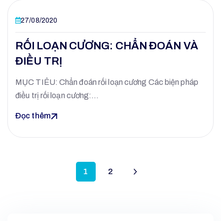
27/08/2020
RỐI LOẠN CƯƠNG: CHẨN ĐOÁN VÀ
ĐIỀU TRỊ
MỤC TIÊU: Chẩn đoán rối loạn cương Các biện pháp
điều trị rối loạn cương:…
Đọc thêm
1
2