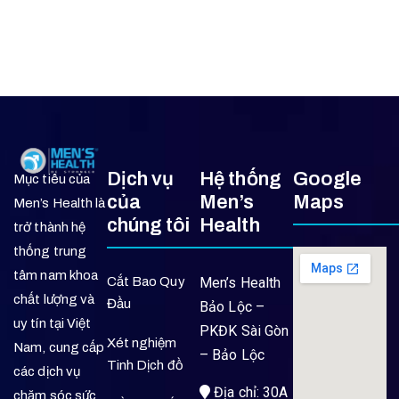
Dịch vụ
Hệ thống
Google
Mục tiêu của
của
Men’s
Maps
Men’s Health là
chúng tôi
Health
trở thành hệ
thống trung
tâm nam khoa
Cắt Bao Quy
Men’s Health
chất lượng và
Đầu
Bảo Lộc –
uy tín tại Việt
PKĐK Sài Gòn
Xét nghiệm
Nam, cung cấp
– Bảo Lộc
Tinh Dịch đồ
các dịch vụ
Địa chỉ: 30A
chăm sóc sức