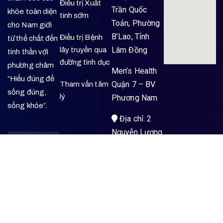
Điều trị Xuất
Trần Quốc
khỏe toàn diện
tinh sớm
Toản, Phường
cho Nam giới
B’Lao, Tỉnh
Điều trị Bệnh
từ thể chất đến
Lâm Đồng
lây truyền qua
tinh thần với
đường tình dục
phương châm
Men’s Health
“Hiểu đúng để
Quận 7 – BV
Tham vấn tâm
sống đúng,
lý
Phương Nam
sống khỏe”.
Địa chỉ: 2
Nguyễn Lương
Bằng, Phường
Tân Mỹ, TP.
HCM
Men’s Health
Kon Tum –
BVĐK Vạn Gia