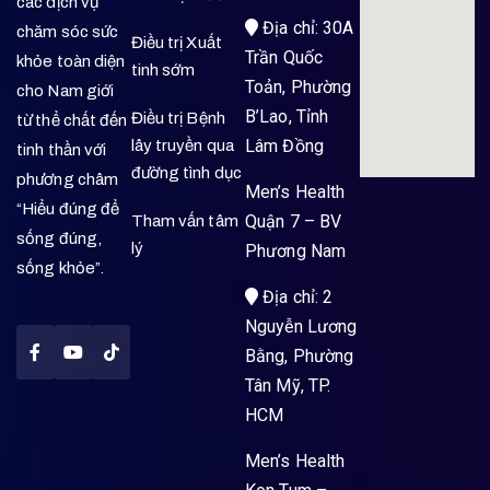
các dịch vụ
Địa chỉ: 30A
chăm sóc sức
Điều trị Xuất
Trần Quốc
khỏe toàn diện
tinh sớm
Toản, Phường
cho Nam giới
B’Lao, Tỉnh
Điều trị Bệnh
từ thể chất đến
Lâm Đồng
lây truyền qua
tinh thần với
đường tình dục
phương châm
Men’s Health
“Hiểu đúng để
Quận 7 – BV
Tham vấn tâm
sống đúng,
lý
Phương Nam
sống khỏe”.
Địa chỉ: 2
Nguyễn Lương
Bằng, Phường
Tân Mỹ, TP.
HCM
Men’s Health