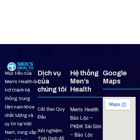
Dịch vụ
Hệ thống
Google
Mục tiêu của
của
Men’s
Maps
Men’s Health là
chúng tôi
Health
trở thành hệ
thống trung
tâm nam khoa
Cắt Bao Quy
Men’s Health
chất lượng và
Đầu
Bảo Lộc –
uy tín tại Việt
PKĐK Sài Gòn
Xét nghiệm
Nam, cung cấp
– Bảo Lộc
Tinh Dịch đồ