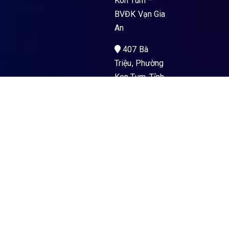
Kon Tum –
BVĐK Vạn Gia
An
407 Bà
Triệu, Phường
Kon Tum, Tỉnh
Quảng Ngãi
Men’s Health
La Gi – PKĐK
Hoà Hảo Y Sài
Gòn
89 Nguyễn
Trường Tộ,
Phường La Gi,
Tỉnh Lâm