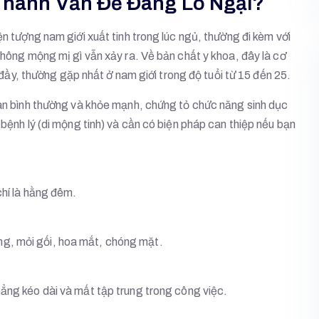
 Thành Vấn Đề Đáng Lo Ngại?
ện tượng nam giới xuất tinh trong lúc ngủ, thường đi kèm với
không mộng mị gì vẫn xảy ra. Về bản chất y khoa, đây là cơ
ã đầy, thường gặp nhất ở nam giới trong độ tuổi từ 15 đến 25.
toàn bình thường và khỏe mạnh, chứng tỏ chức năng sinh dục
 bệnh lý (di mộng tinh) và cần có biện pháp can thiệp nếu bạn
chí là hằng đêm.
ng, mỏi gối, hoa mắt, chóng mặt.
thẳng kéo dài và mất tập trung trong công việc.