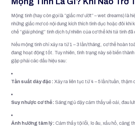
Mộng Tinh Là Gì? Khi Nào Trở
Mộng tinh (hay còn gọi là “giấc mơ ướt” – wet dreams) là hi
những giấc mơ có nội dung kích thích tình dục hoặc đôi khi 
chế “giải phóng” tinh dịch tự nhiên của cơ thể khi túi tinh đ
Nếu mộng tinh chỉ xảy ra từ 1 – 3 lần/tháng, cơ thể hoàn 
đang hoạt động tốt. Tuy nhiên, tình trạng này sẽ biến thành
gặp phải các dấu hiệu sau:
Tần suất dày đặc:
Xảy ra liên tục từ 4 – 5 lần/tuần, thậm 
Suy nhược cơ thể:
Sáng ngủ dậy cảm thấy uể oải, đau lư
Ảnh hưởng tâm lý:
Cảm thấy tội lỗi, lo âu, xấu hổ, căng 