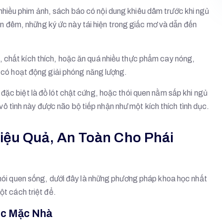
hiều phim ảnh, sách báo có nội dung khiêu dâm trước khi ngủ
an đêm, những ký ức này tái hiện trong giấc mơ và dẫn đến
 chất kích thích, hoặc ăn quá nhiều thực phẩm cay nóng,
 có hoạt động giải phóng năng lượng.
ặc biệt là đồ lót chật cứng, hoặc thói quen nằm sấp khi ngủ
vô tình này được não bộ tiếp nhận như một kích thích tình dục.
iệu Quả, An Toàn Cho Phái
 thói quen sống, dưới đây là những phương pháp khoa học nhất
ột cách triệt để.
ục Mặc Nhà