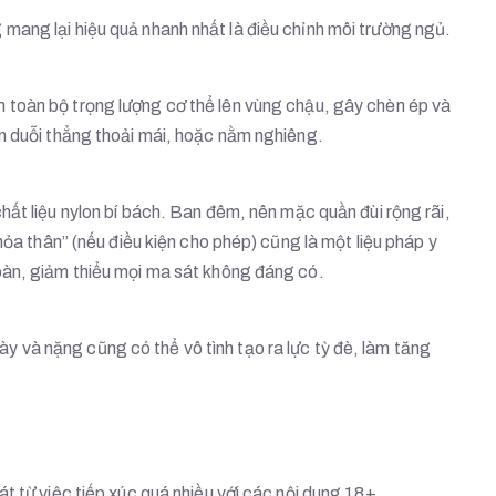
ang lại hiệu quả nhanh nhất là điều chỉnh môi trường ngủ.
 toàn bộ trọng lượng cơ thể lên vùng chậu, gây chèn ép và
n duỗi thẳng thoải mái, hoặc nằm nghiêng.
hất liệu nylon bí bách. Ban đêm, nên mặc quần đùi rộng rãi,
hỏa thân” (nếu điều kiện cho phép) cũng là một liệu pháp y
oàn, giảm thiểu mọi ma sát không đáng có.
 và nặng cũng có thể vô tình tạo ra lực tỳ đè, làm tăng
t từ việc tiếp xúc quá nhiều với các nội dung 18+.