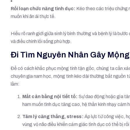
Rối loạn chức năng tình dục:
Kéo theo các triệu chứng 
muốn khi ân ái thực tế.
Hiểu rõ ranh giới giữa sinh lý bình thường và bệnh lý là bướ
và điều chỉnh lối sống phù hợp.
Đi Tìm Nguyên Nhân Gây Mộng
Để có cách khắc phục mộng tinh tận gốc, chúng ta cần xác 
chuyên gia nam học, mộng tinh kéo dài thường bắt nguồn từ s
lầm:
Mất cân bằng nội tiết tố:
Sự dao động hoặc gia tăn
ham muốn tình dục tăng cao, hệ thần kinh nhạy cảm hơn
Tâm lý căng thẳng, stress:
Áp lực từ công việc, h
vùng vỏ não điều khiển cảm giác tình dục có thể bị rối