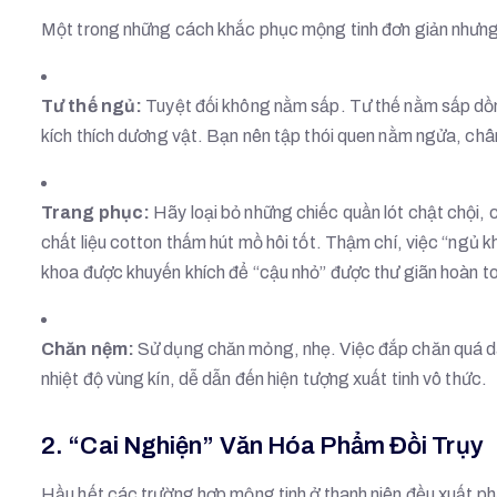
Một trong những cách khắc phục mộng tinh đơn giản nhưng m
Tư thế ngủ:
Tuyệt đối không nằm sấp. Tư thế nằm sấp dồn
kích thích dương vật. Bạn nên tập thói quen nằm ngửa, châ
Trang phục:
Hãy loại bỏ những chiếc quần lót chật chội, c
chất liệu cotton thấm hút mồ hôi tốt. Thậm chí, việc “ngủ k
khoa được khuyến khích để “cậu nhỏ” được thư giãn hoàn t
Chăn nệm:
Sử dụng chăn mỏng, nhẹ. Việc đắp chăn quá dày
nhiệt độ vùng kín, dễ dẫn đến hiện tượng xuất tinh vô thức.
2. “Cai Nghiện” Văn Hóa Phẩm Đồi Trụy
Hầu hết các trường hợp mộng tinh ở thanh niên đều xuất phá