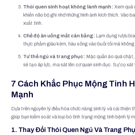
Thói quen sinh hoạt không lành mạnh:
Xem quá n
khiến não bộ ghi nhớ những hình ảnh kích thích. Vào b
xuất tinh.
Chế độ ăn uống mất cân bằng:
Lạm dụng rượu bia,
thực phẩm giàu kẽm, hàu sống vào buổi tối mà không
Tư thế ngủ và trang phục:
Mặc quần áo quá chật, đ
sẽ tạo áp lực, ma sát lên cơ quan sinh dục. Sự cọ xát 
7 Cách Khắc Phục Mộng Tinh H
Mạnh
Dựa trên nguyên lý điều hòa chức năng sinh lý và cải thiện
giúp bạn kiểm soát và loại bỏ tình trạng mộng tinh bệnh lý m
1. Thay Đổi Thói Quen Ngủ Và Trang Ph