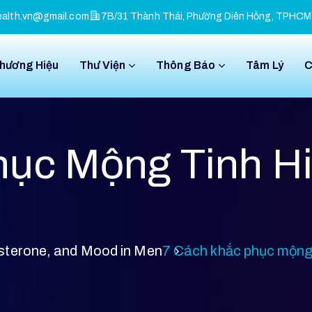
alth.vn@gmail.com
7B/31 Thành Thái, Phường Diên Hồng, TPHCM
Thương Hiệu
Thư Viện
Thông Báo
Tâm Lý
C
hục Mộng Tinh Hi
osterone, and Mood in Men
7 Cách khắc phục mộng t