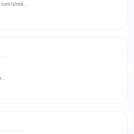
ng cụm từ mà…
là…