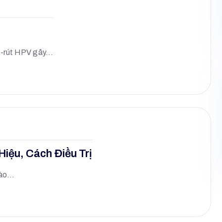
vi-rút HPV gây…
iệu, Cách Điều Trị
 mào…