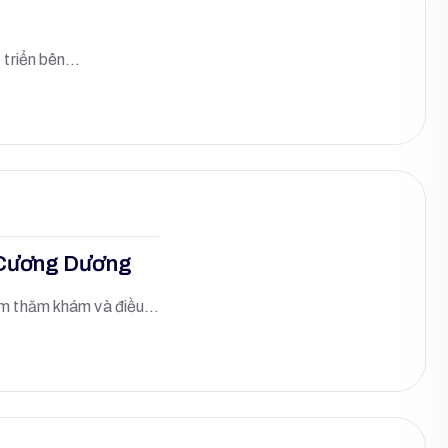
t triển bên…
n Cương Dương
tâm thăm khám và điều…