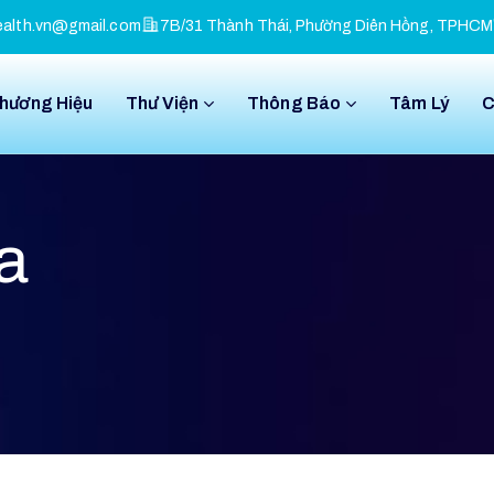
alth.vn@gmail.com
7B/31 Thành Thái, Phường Diên Hồng, TPHCM
Thương Hiệu
Thư Viện
Thông Báo
Tâm Lý
C
a