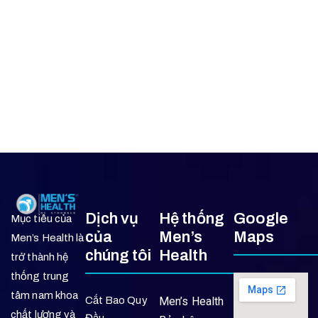
Dịch vụ
Hệ thống
Google
Mục tiêu của
của
Men’s
Maps
Men’s Health là
chúng tôi
Health
trở thành hệ
thống trung
tâm nam khoa
Cắt Bao Quy
Men’s Health
chất lượng và