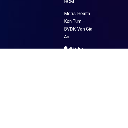
HCM
Men’s Health
Kon Tum –
BVĐK Vạn Gia
An
407 Bà
Triệu, Phường
Kon Tum, Tỉnh
Quảng Ngãi
Men’s Health
La Gi – PKĐK
Hoà Hảo Y Sài
Gòn
89 Nguyễn
Trường Tộ,