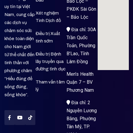
Đầu
Bảo Lộc –
uy tín tại Việt
PKĐK Sài Gòn
Xét nghiệm
Nam, cung cấp
– Bảo Lộc
Tinh Dịch đồ
các dịch vụ
Địa chỉ: 30A
chăm sóc sức
Điều trị Xuất
Trần Quốc
khỏe toàn diện
tinh sớm
Toản, Phường
cho Nam giới
B’Lao, Tỉnh
Điều trị Bệnh
từ thể chất đến
Lâm Đồng
lây truyền qua
tinh thần với
đường tình dục
phương châm
Men’s Health
“Hiểu đúng để
Quận 7 – BV
Tham vấn tâm
sống đúng,
lý
Phương Nam
sống khỏe”.
Địa chỉ: 2
Nguyễn Lương
Bằng, Phường
Tân Mỹ, TP.