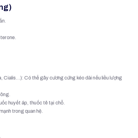
ờng)
ắn.
sterone.
a, Cialis…): Có thể gây cương cứng kéo dài nếu liều lượng
đông.
ốc huyết áp, thuốc tê tại chỗ.
mạnh trong quan hệ.
.