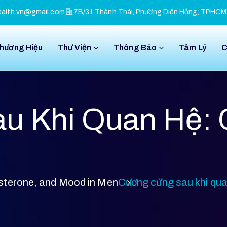
alth.vn@gmail.com
7B/31 Thành Thái, Phường Diên Hồng, TPHCM
Thương Hiệu
Thư Viện
Thông Báo
Tâm Lý
C
u Khi Quan Hệ: 
osterone, and Mood in Men
Cương cứng sau khi qua