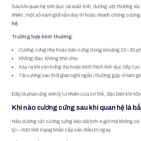
Sau khi quan hệ tình dục và xuất tinh, dương vật thường xì
nhiên, một số nam giới vẫn duy trì hoặc nhanh chóng cương 
hệ
.
Trường hợp bình thường
:
Cương cứng nhẹ hoặc bán cứng trong khoảng 10–30 ph
Không đau, không khó chịu.
Xảy ra khi còn hứng thú hoặc kích thích tình dục tiếp tục
Tái cương sau thời gian nghỉ ngắn (thường gặp ở nam giớ
Đây là phản ứng sinh lý tự nhiên của cơ thể, đặc biệt khi n
Khi nào cương cứng sau khi quan hệ là b
Nếu dương vật cương cứng kéo dài hơn 4 giờ mà không có kí
lý) – một tình trạng khẩn cấp cần điều trị ngay.