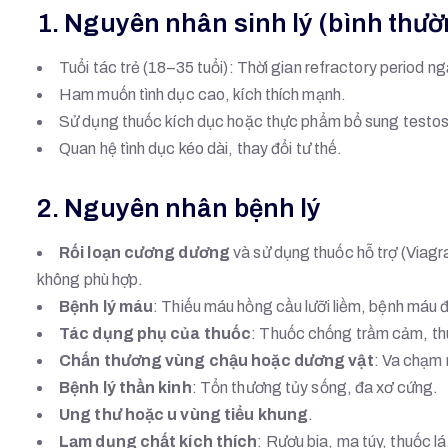
1. Nguyên nhân sinh lý (bình thư
Tuổi tác trẻ (18–35 tuổi): Thời gian refractory period ng
Ham muốn tình dục cao, kích thích mạnh.
Sử dụng thuốc kích dục hoặc thực phẩm bổ sung testo
Quan hệ tình dục kéo dài, thay đổi tư thế.
2. Nguyên nhân bệnh lý
Rối loạn cương dương
và sử dụng thuốc hỗ trợ (Viagr
không phù hợp.
Bệnh lý máu
: Thiếu máu hồng cầu lưỡi liềm, bệnh máu 
Tác dụng phụ của thuốc
: Thuốc chống trầm cảm, thu
Chấn thương vùng chậu hoặc dương vật
: Va chạm 
Bệnh lý thần kinh
: Tổn thương tủy sống, đa xơ cứng.
Ung thư hoặc u vùng tiểu khung
.
Lạm dụng chất kích thích
: Rượu bia, ma túy, thuốc lá