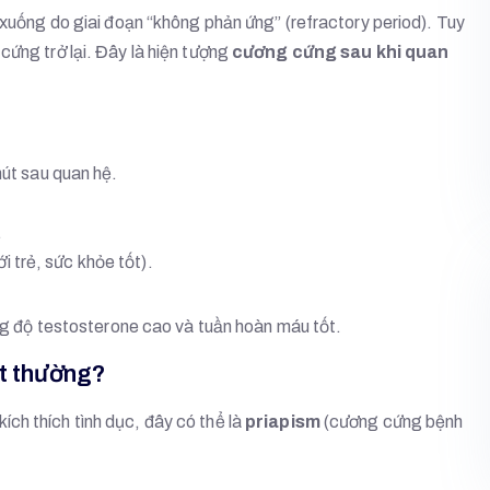
u xuống do giai đoạn “không phản ứng” (refractory period). Tuy
cứng trở lại. Đây là hiện tượng
cương cứng sau khi quan
út sau quan hệ.
.
i trẻ, sức khỏe tốt).
ồng độ testosterone cao và tuần hoàn máu tốt.
ất thường?
ch thích tình dục, đây có thể là
priapism
(cương cứng bệnh