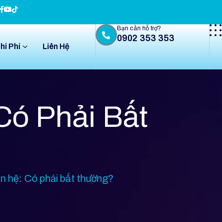
Bạn cần hỗ trợ?
0902 353 353
hi Phí
Liên Hệ
Có Phải Bất
n hệ: Có phải bất thường?