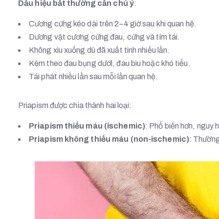
Dấu hiệu bất thường cần chú ý
:
Cương cứng kéo dài trên 2–4 giờ sau khi quan hệ.
Dương vật cương cứng đau, cứng và tím tái.
Không xìu xuống dù đã xuất tinh nhiều lần.
Kèm theo đau bụng dưới, đau bìu hoặc khó tiểu.
Tái phát nhiều lần sau mỗi lần quan hệ.
Priapism được chia thành hai loại:
Priapism thiếu máu (ischemic)
: Phổ biến hơn, nguy 
Priapism không thiếu máu (non-ischemic)
: Thường