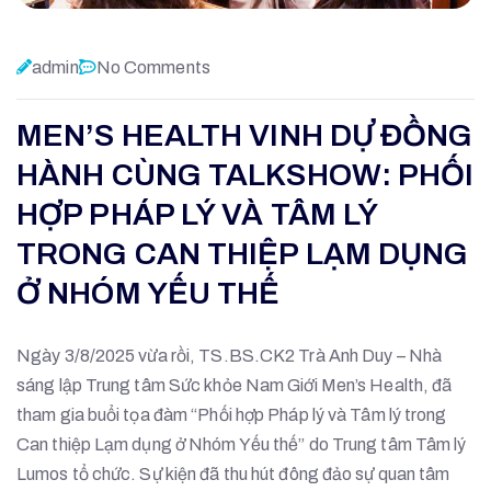
admin
No Comments
MEN’S HEALTH VINH DỰ ĐỒNG
HÀNH CÙNG TALKSHOW: PHỐI
HỢP PHÁP LÝ VÀ TÂM LÝ
TRONG CAN THIỆP LẠM DỤNG
Ở NHÓM YẾU THẾ
Ngày 3/8/2025 vừa rồi, TS.BS.CK2 Trà Anh Duy – Nhà
sáng lập Trung tâm Sức khỏe Nam Giới Men’s Health, đã
tham gia buổi tọa đàm “Phối hợp Pháp lý và Tâm lý trong
Can thiệp Lạm dụng ở Nhóm Yếu thế” do Trung tâm Tâm lý
Lumos tổ chức. Sự kiện đã thu hút đông đảo sự quan tâm