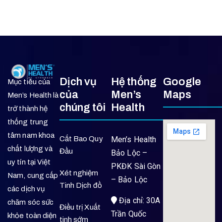
Dịch vụ
Hệ thống
Google
Mục tiêu của
của
Men’s
Maps
Men’s Health là
chúng tôi
Health
trở thành hệ
thống trung
tâm nam khoa
Cắt Bao Quy
Men’s Health
chất lượng và
Đầu
Bảo Lộc –
uy tín tại Việt
PKĐK Sài Gòn
Xét nghiệm
Nam, cung cấp
– Bảo Lộc
Tinh Dịch đồ
các dịch vụ
Địa chỉ: 30A
chăm sóc sức
Điều trị Xuất
Trần Quốc
khỏe toàn diện
tinh sớm