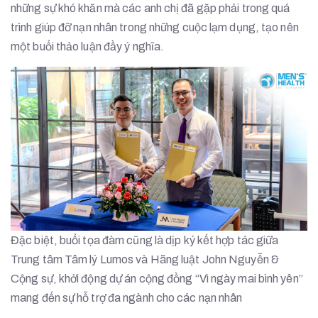
những sự khó khăn mà các anh chị đã gặp phải trong quá
trình giúp đỡ nạn nhân trong những cuộc lạm dụng, tạo nên
một buổi thảo luận đầy ý nghĩa.
Đặc biệt, buổi tọa đàm cũng là dịp ký kết hợp tác giữa
Trung tâm Tâm lý Lumos và Hãng luật John Nguyễn &
Cộng sự, khởi động dự án cộng đồng “Vì ngày mai bình yên”
mang đến sự hỗ trợ đa ngành cho các nạn nhân