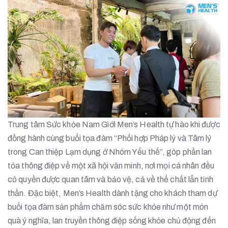
Trung tâm Sức khỏe Nam Giới Men’s Health tự hào khi được
đồng hành cùng buổi tọa đàm “Phối hợp Pháp lý và Tâm lý
trong Can thiệp Lạm dụng ở Nhóm Yếu thế”, góp phần lan
tỏa thông điệp về một xã hội văn minh, nơi mọi cá nhân đều
có quyền được quan tâm và bảo vệ, cả về thể chất lẫn tinh
thần. Đặc biệt, Men’s Health dành tặng cho khách tham dự
buổi tọa đàm sản phẩm chăm sóc sức khỏe như một món
quà ý nghĩa, lan truyền thông điệp sống khỏe chủ động đến