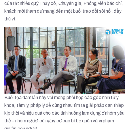
của rất nhiều quý Thầy cô, Chuyên gia, Phóng viên báo chí,
khách mời tham dự mang đến một buổi trao đổi sôi nổi, đầy
thú vị.
Buổi tọa đàm lần này với mong phối hợp các góc nhìn từ y
khoa, tâm lý, pháp lý để cùng nhau tìm ra giải pháp can thiệp
kịp thời và hiệu quả cho các tình huống lạm dụng ở nhóm yếu
thế – nhóm người có nguy cơ cao bị bỏ quên và vi phạm
quyền con người.