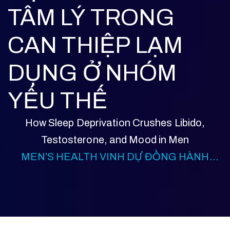
TÂM LÝ TRONG
CAN THIỆP LẠM
DỤNG Ở NHÓM
YẾU THẾ
How Sleep Deprivation Crushes Libido,
Testosterone, and Mood in Men
MEN’S HEALTH VINH DỰ ĐỒNG HÀNH
CÙNG TALKSHOW: PHỐI HỢP PHÁP LÝ VÀ
TÂM LÝ TRONG CAN THIỆP LẠM DỤNG Ở
NHÓM YẾU THẾ