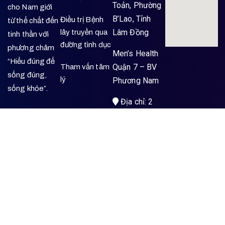
Toản, Phường
cho Nam giới
B’Lao, Tỉnh
Điều trị Bệnh
từ thể chất đến
Lâm Đồng
lây truyền qua
tinh thần với
đường tình dục
phương châm
Men’s Health
“Hiểu đúng để
Quận 7 – BV
Tham vấn tâm
sống đúng,
lý
Phương Nam
sống khỏe”.
Địa chỉ: 2
Nguyễn Lương
Bằng, Phường
Tân Mỹ, TP.
HCM
Men’s Health
Kon Tum –
BVĐK Vạn Gia
An