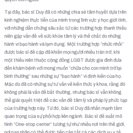
Tại đây, bác sĩ Duy đã có những chia sẻ tâm huyết dựa trên
kinh nghiệm thực tiễn của mình trong lĩnh vực y học giới tính,
với những dẫn chứng sâu sắc từ các trường hợp thanh thiếu
niên gặp vấn đề về sức khỏe tâm lý và thể chất do những
hành vi bạo hành và lạm dụng. Một trường hợp “nhức nhối”
được bác sĩ đề cập đã khiến mọi người nhiều trăn trở, khi
một thiếu niên thuộc cộng đồng LGBT được gia đình đưa
đến khám bệnh với mong muốn “chữa cho con mình trở lại
bình thường” sau những sự “bạo hành” vì định kiến của họ.
Mặc dù đã có những sự tư vấn về kiến thức y khoa, rằng đó
không phải là vấn đề bất thường, nhưng bác sĩ vẫn không
thể giải quyết triệt để các vấn đề tâm lý và pháp lý phức tạp
của trường hợp này. Từ đó, bác sĩ Duy đã nhấn mạnh tầm
quan trọng của sự phối hợp liên ngành. Bác sĩ đề xuất mô
hình “One-stop center” tương tự như nhiều nơi trên thế giới,
nơi nạn nhân có thể được tiếp cận tất cả các dịch vụ y tế,