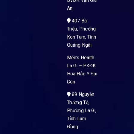
BVĐK Vạn Gia
An
407 Bà
Triệu, Phường
Kon Tum, Tỉnh
Quảng Ngãi
Men’s Health
La Gi – PKĐK
Hoà Hảo Y Sài
Gòn
89 Nguyễn
Trường Tộ,
Phường La Gi,
Tỉnh Lâm
Đồng