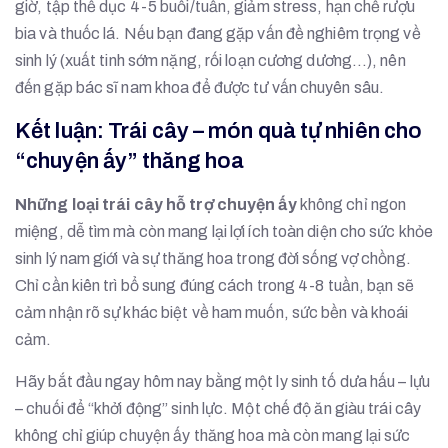
giờ, tập thể dục 4-5 buổi/tuần, giảm stress, hạn chế rượu
bia và thuốc lá. Nếu bạn đang gặp vấn đề nghiêm trọng về
sinh lý (xuất tinh sớm nặng, rối loạn cương dương…), nên
đến gặp bác sĩ nam khoa để được tư vấn chuyên sâu.
Kết luận: Trái cây – món quà tự nhiên cho
“chuyện ấy” thăng hoa
Những loại trái cây hỗ trợ chuyện ấy
không chỉ ngon
miệng, dễ tìm mà còn mang lại lợi ích toàn diện cho sức khỏe
sinh lý nam giới và sự thăng hoa trong đời sống vợ chồng.
Chỉ cần kiên trì bổ sung đúng cách trong 4-8 tuần, bạn sẽ
cảm nhận rõ sự khác biệt về ham muốn, sức bền và khoái
cảm.
Hãy bắt đầu ngay hôm nay bằng một ly sinh tố dưa hấu – lựu
– chuối để “khởi động” sinh lực. Một chế độ ăn giàu trái cây
không chỉ giúp chuyện ấy thăng hoa mà còn mang lại sức