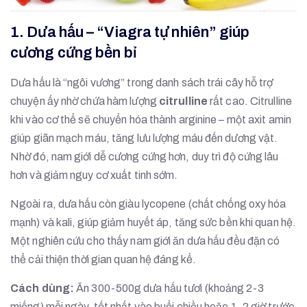
1. Dưa hấu – “Viagra tự nhiên” giúp
cương cứng bền bỉ
Dưa hấu là “ngôi vương” trong danh sách trái cây hỗ trợ
chuyện ấy nhờ chứa hàm lượng
citrulline
rất cao. Citrulline
khi vào cơ thể sẽ chuyển hóa thành arginine – một axit amin
giúp giãn mạch máu, tăng lưu lượng máu đến dương vật.
Nhờ đó, nam giới dễ cương cứng hơn, duy trì độ cứng lâu
hơn và giảm nguy cơ xuất tinh sớm.
Ngoài ra, dưa hấu còn giàu lycopene (chất chống oxy hóa
mạnh) và kali, giúp giảm huyết áp, tăng sức bền khi quan hệ.
Một nghiên cứu cho thấy nam giới ăn dưa hấu đều đặn có
thể cải thiện thời gian quan hệ đáng kể.
Cách dùng:
Ăn 300-500g dưa hấu tươi (khoảng 2-3
miếng) mỗi ngày, tốt nhất vào buổi chiều hoặc 1-2 giờ trước