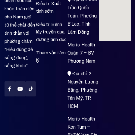
chăm sóc sức
Điều trị Xuất
Trần Quốc
khỏe toàn diện
tinh sớm
Toản, Phường
cho Nam giới
B’Lao, Tỉnh
Điều trị Bệnh
từ thể chất đến
Lâm Đồng
lây truyền qua
tinh thần với
đường tình dục
phương châm
Men’s Health
“Hiểu đúng để
Quận 7 – BV
Tham vấn tâm
sống đúng,
lý
Phương Nam
sống khỏe”.
Địa chỉ: 2
Nguyễn Lương
Bằng, Phường
Tân Mỹ, TP.
HCM
Men’s Health
Kon Tum –