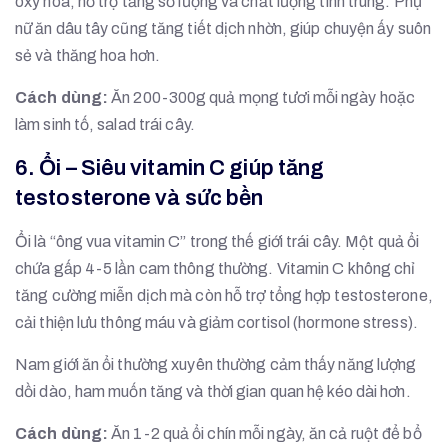
oxy hóa, hỗ trợ tăng số lượng và chất lượng tinh trùng. Phụ
nữ ăn dâu tây cũng tăng tiết dịch nhờn, giúp chuyện ấy suôn
sẻ và thăng hoa hơn.
Cách dùng:
Ăn 200-300g quả mọng tươi mỗi ngày hoặc
làm sinh tố, salad trái cây.
6. Ổi – Siêu vitamin C giúp tăng
testosterone và sức bền
Ổi là “ông vua vitamin C” trong thế giới trái cây. Một quả ổi
chứa gấp 4-5 lần cam thông thường. Vitamin C không chỉ
tăng cường miễn dịch mà còn hỗ trợ tổng hợp testosterone,
cải thiện lưu thông máu và giảm cortisol (hormone stress).
Nam giới ăn ổi thường xuyên thường cảm thấy năng lượng
dồi dào, ham muốn tăng và thời gian quan hệ kéo dài hơn.
Cách dùng:
Ăn 1-2 quả ổi chín mỗi ngày, ăn cả ruột để bổ