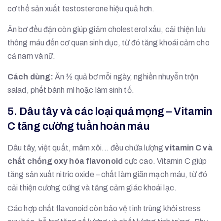
cơ thể sản xuất testosterone hiệu quả hơn.
Ăn bơ đều đặn còn giúp giảm cholesterol xấu, cải thiện lưu
thông máu đến cơ quan sinh dục, từ đó tăng khoái cảm cho
cả nam và nữ.
Cách dùng:
Ăn ½ quả bơ mỗi ngày, nghiền nhuyễn trộn
salad, phết bánh mì hoặc làm sinh tố.
5. Dâu tây và các loại quả mọng – Vitamin
C tăng cường tuần hoàn máu
Dâu tây, việt quất, mâm xôi… đều chứa lượng
vitamin C và
chất chống oxy hóa flavonoid
cực cao. Vitamin C giúp
tăng sản xuất nitric oxide – chất làm giãn mạch máu, từ đó
cải thiện cương cứng và tăng cảm giác khoái lạc.
Các hợp chất flavonoid còn bảo vệ tinh trùng khỏi stress