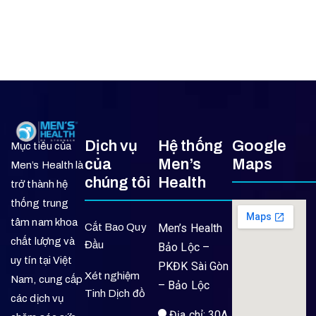
Dịch vụ
Hệ thống
Google
Mục tiêu của
của
Men’s
Maps
Men’s Health là
chúng tôi
Health
trở thành hệ
thống trung
tâm nam khoa
Cắt Bao Quy
Men’s Health
chất lượng và
Đầu
Bảo Lộc –
uy tín tại Việt
PKĐK Sài Gòn
Xét nghiệm
Nam, cung cấp
– Bảo Lộc
Tinh Dịch đồ
các dịch vụ
Địa chỉ: 30A