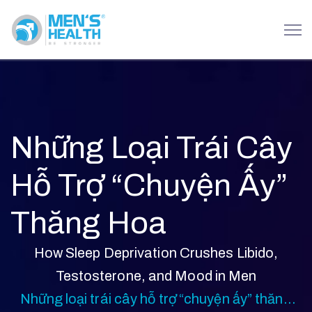
Những Loại Trái Cây
Hỗ Trợ “chuyện Ấy”
Thăng Hoa
How Sleep Deprivation Crushes Libido,
Testosterone, and Mood in Men
Những loại trái cây hỗ trợ “chuyện ấy” thăng