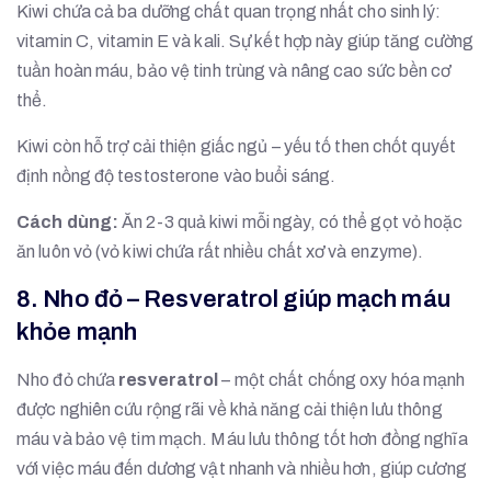
Kiwi chứa cả ba dưỡng chất quan trọng nhất cho sinh lý:
vitamin C, vitamin E và kali. Sự kết hợp này giúp tăng cường
tuần hoàn máu, bảo vệ tinh trùng và nâng cao sức bền cơ
thể.
Kiwi còn hỗ trợ cải thiện giấc ngủ – yếu tố then chốt quyết
định nồng độ testosterone vào buổi sáng.
Cách dùng:
Ăn 2-3 quả kiwi mỗi ngày, có thể gọt vỏ hoặc
ăn luôn vỏ (vỏ kiwi chứa rất nhiều chất xơ và enzyme).
8. Nho đỏ – Resveratrol giúp mạch máu
khỏe mạnh
Nho đỏ chứa
resveratrol
– một chất chống oxy hóa mạnh
được nghiên cứu rộng rãi về khả năng cải thiện lưu thông
máu và bảo vệ tim mạch. Máu lưu thông tốt hơn đồng nghĩa
với việc máu đến dương vật nhanh và nhiều hơn, giúp cương