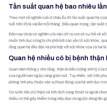
Tần suất quan hệ bao nhiêu lần 
Theo một số nghiên cứu ở châu Âu thì tần suất quan hệ của
tuổi trên 25 là vài lần mỗi tháng. Điều quan trọng, tần su
Đến nay chưa có nghiên cứu nào chỉ ra con số cụ thể về số 
muốn tình dục cũng bị chi phối bởi các yếu tố sức khỏe, qu
rằng quan hệ đều đặn và phù hợp với sức khỏe của cả hai là
Quan hệ nhiều có bị bệnh thận
Quan niệm Đông y cho rằng, thận là biểu tượng sinh lý của 
của người nam ngày càng giảm sút. Tuy nhiên, xét trên phươn
phóng tinh phụ thuộc vào sự hoạt động của hệ sinh dục trong
Do nước tiểu (từ thận) và tinh dịch cùng thoát ra ngoài chu
nhiều có thể gây nhiễm trùng niệu đạo và ngược dòng lên gâ