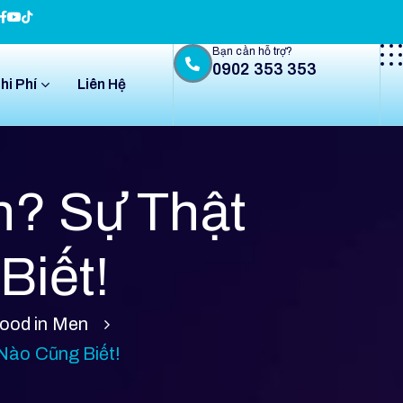
Bạn cần hỗ trợ?
0902 353 353
hi Phí
Liên Hệ
n? Sự Thật
Biết!
Mood in Men
Nào Cũng Biết!