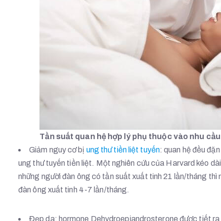
Tần suất quan hệ hợp lý phụ thuộc vào nhu cầu
Giảm nguy cơ bị
ung thư tiền liệt tuyến
: quan hệ đều đặn
ung thư tuyến tiền liệt. Một nghiên cứu của Harvard kéo dà
những người đàn ông có tần suất xuất tinh 21 lần/tháng thì
đàn ông xuất tinh 4-7 lần/tháng.
Đẹp da: hormone Dehydroepiandrosterone được tiết ra t