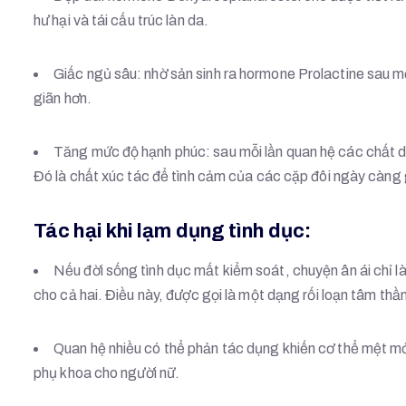
hư hại và tái cấu trúc làn da.
Giấc ngủ sâu: nhờ sản sinh ra hormone Prolactine sau m
giãn hơn.
Tăng mức độ hạnh phúc: sau mỗi lần quan hệ các chất d
Đó là chất xúc tác để tình cảm của các cặp đôi ngày càng
Tác hại khi lạm dụng tình dục:
Nếu đời sống tình dục mất kiểm soát, chuyện ân ái chỉ 
cho cả hai. Điều này, được gọi là một dạng rối loạn tâm thầ
Quan hệ nhiều có thể phản tác dụng khiến cơ thể mệt mỏ
phụ khoa cho người nữ.