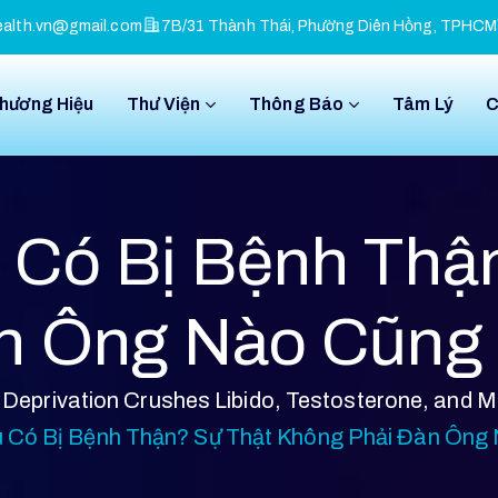
alth.vn@gmail.com
7B/31 Thành Thái, Phường Diên Hồng, TPHCM
Thương Hiệu
Thư Viện
Thông Báo
Tâm Lý
C
 Có Bị Bệnh Thậ
n Ông Nào Cũng 
Deprivation Crushes Libido, Testosterone, and 
 Có Bị Bệnh Thận? Sự Thật Không Phải Đàn Ông 