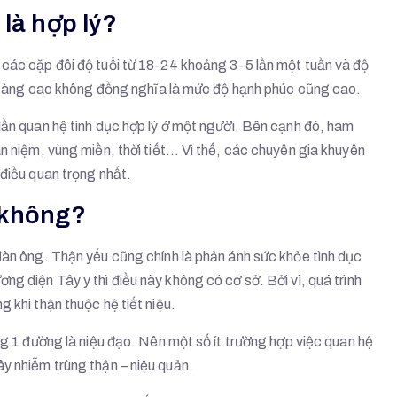
là hợp lý?
 các cặp đôi độ tuổi từ 18-24 khoảng 3-5 lần một tuần và độ
ất càng cao không đồng nghĩa là mức độ hạnh phúc cũng cao.
lần quan hệ tình dục hợp lý ở một người. Bên cạnh đó, ham
an niệm, vùng miền, thời tiết… Vì thế, các chuyên gia khuyên
 điều quan trọng nhất.
 không?
đàn ông. Thận yếu cũng chính là phản ánh sức khỏe tình dục
g diện Tây y thì điều này không có cơ sở. Bởi vì, quá trình
 khi thận thuộc hệ tiết niệu.
ng 1 đường là niệu đạo. Nên một số ít trường hợp việc quan hệ
y nhiễm trùng thận – niệu quản.