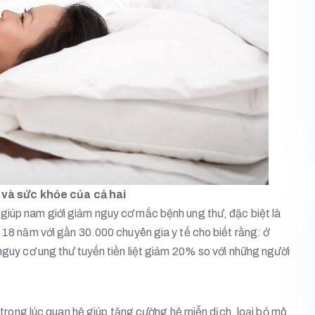
 và sức khỏe của cả hai
 giúp nam giới giảm nguy cơ mắc bệnh ung thư, đặc biệt là
i 18 năm với gần 30.000 chuyên gia y tế cho biết rằng: ở
 nguy cơ ung thư tuyến tiền liệt giảm 20% so với những người
rong lúc quan hệ giúp tăng cường hệ miễn dịch, loại bỏ mô