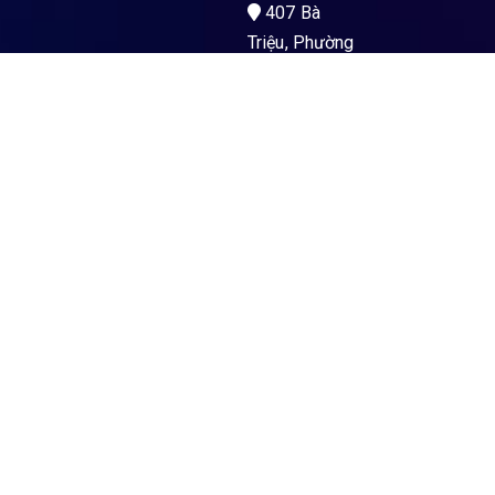
407 Bà
Triệu, Phường
Kon Tum, Tỉnh
Quảng Ngãi
Men’s Health
La Gi – PKĐK
Hoà Hảo Y Sài
Gòn
89 Nguyễn
Trường Tộ,
Phường La Gi,
Tỉnh Lâm
Đồng