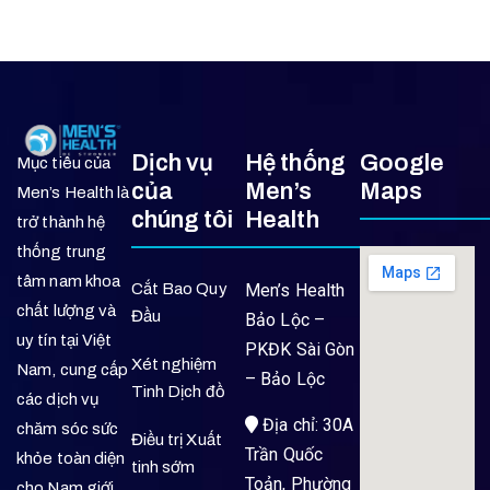
Dịch vụ
Hệ thống
Google
Mục tiêu của
của
Men’s
Maps
Men’s Health là
chúng tôi
Health
trở thành hệ
thống trung
tâm nam khoa
Cắt Bao Quy
Men’s Health
chất lượng và
Đầu
Bảo Lộc –
uy tín tại Việt
PKĐK Sài Gòn
Xét nghiệm
Nam, cung cấp
– Bảo Lộc
Tinh Dịch đồ
các dịch vụ
Địa chỉ: 30A
chăm sóc sức
Điều trị Xuất
Trần Quốc
khỏe toàn diện
tinh sớm
Toản, Phường
cho Nam giới