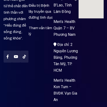
B’Lao, Tỉnh
Điều trị Bệnh
từ thể chất đến
Lâm Đồng
lây truyền qua
tinh thần với
đường tình dục
phương châm
Men’s Health
“Hiểu đúng để
Quận 7 – BV
Tham vấn tâm
sống đúng,
lý
Phương Nam
sống khỏe”.
Địa chỉ: 2
Nguyễn Lương
Bằng, Phường
Tân Mỹ, TP.
HCM
Men’s Health
Kon Tum –
BVĐK Vạn Gia
An