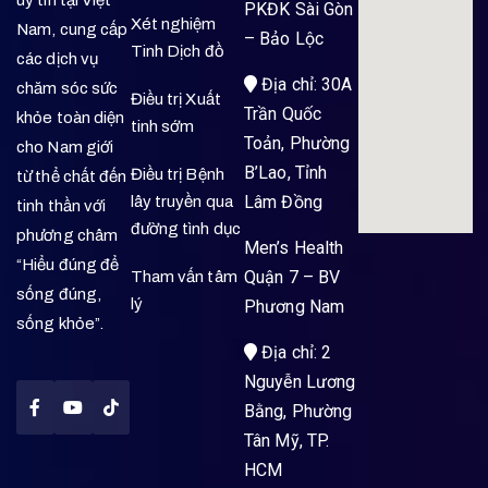
uy tín tại Việt
PKĐK Sài Gòn
Xét nghiệm
Nam, cung cấp
– Bảo Lộc
Tinh Dịch đồ
các dịch vụ
Địa chỉ: 30A
chăm sóc sức
Điều trị Xuất
Trần Quốc
khỏe toàn diện
tinh sớm
Toản, Phường
cho Nam giới
B’Lao, Tỉnh
Điều trị Bệnh
từ thể chất đến
Lâm Đồng
lây truyền qua
tinh thần với
đường tình dục
phương châm
Men’s Health
“Hiểu đúng để
Quận 7 – BV
Tham vấn tâm
sống đúng,
lý
Phương Nam
sống khỏe”.
Địa chỉ: 2
Nguyễn Lương
Bằng, Phường
Tân Mỹ, TP.
HCM