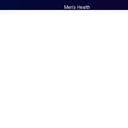
Men’s Health
Kon Tum –
BVĐK Vạn Gia
An
407 Bà
Triệu, Phường
Kon Tum, Tỉnh
Quảng Ngãi
Men’s Health
La Gi – PKĐK
Hoà Hảo Y Sài
Gòn
89 Nguyễn
Trường Tộ,