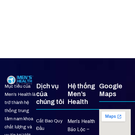
Dịch vụ
Hệ thống
Google
Mục tiêu của
của
Men’s
Maps
Men’s Health là
chúng tôi
Health
trở thành hệ
thống trung
tâm nam khoa
Cắt Bao Quy
Men’s Health
chất lượng và
Đầu
Bảo Lộc –