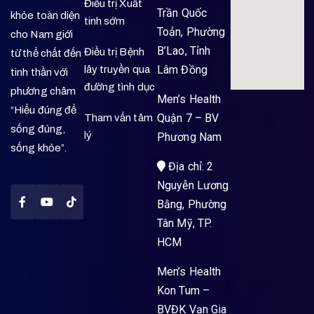
Điều trị Xuất
Trần Quốc
khỏe toàn diện
tinh sớm
Toản, Phường
cho Nam giới
B’Lao, Tỉnh
Điều trị Bệnh
từ thể chất đến
Lâm Đồng
lây truyền qua
tinh thần với
đường tình dục
phương châm
Men’s Health
“Hiểu đúng để
Quận 7 – BV
Tham vấn tâm
sống đúng,
lý
Phương Nam
sống khỏe”.
Địa chỉ: 2
Nguyễn Lương
Bằng, Phường
Tân Mỹ, TP.
HCM
Men’s Health
Kon Tum –
BVĐK Vạn Gia