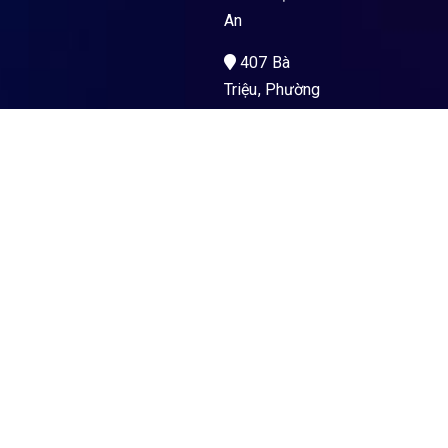
An
407 Bà
Triệu, Phường
Kon Tum, Tỉnh
Quảng Ngãi
Men’s Health
La Gi – PKĐK
Hoà Hảo Y Sài
Gòn
89 Nguyễn
Trường Tộ,
Phường La Gi,
Tỉnh Lâm
Đồng