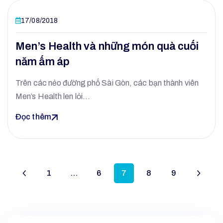
17/08/2018
Men’s Health và những món quà cuối
năm ấm áp
Trên các nẻo đường phố Sài Gòn, các bạn thành viên
Men’s Health len lỏi…
Đọc thêm
1
…
6
7
8
9