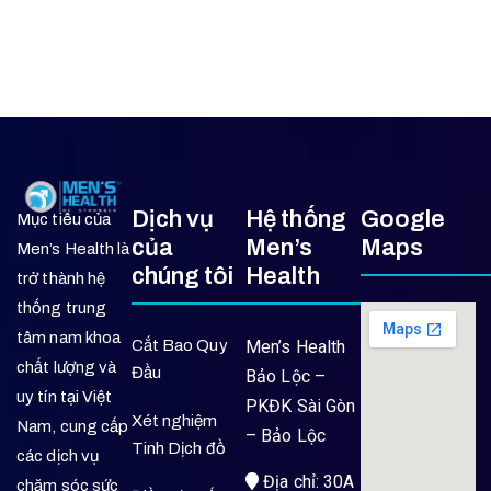
Dịch vụ
Hệ thống
Google
Mục tiêu của
của
Men’s
Maps
Men’s Health là
chúng tôi
Health
trở thành hệ
thống trung
tâm nam khoa
Cắt Bao Quy
Men’s Health
chất lượng và
Đầu
Bảo Lộc –
uy tín tại Việt
PKĐK Sài Gòn
Xét nghiệm
Nam, cung cấp
– Bảo Lộc
Tinh Dịch đồ
các dịch vụ
Địa chỉ: 30A
chăm sóc sức