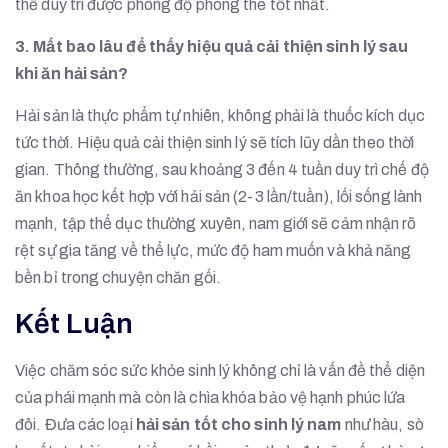
thể duy trì được phong độ phòng the tốt nhất.
3. Mất bao lâu để thấy hiệu quả cải thiện sinh lý sau
khi ăn hải sản?
Hải sản là thực phẩm tự nhiên, không phải là thuốc kích dục
tức thời. Hiệu quả cải thiện sinh lý sẽ tích lũy dần theo thời
gian. Thông thường, sau khoảng 3 đến 4 tuần duy trì chế độ
ăn khoa học kết hợp với hải sản (2-3 lần/tuần), lối sống lành
mạnh, tập thể dục thường xuyên, nam giới sẽ cảm nhận rõ
rệt sự gia tăng về thể lực, mức độ ham muốn và khả năng
bền bỉ trong chuyện chăn gối.
Kết Luận
Việc chăm sóc sức khỏe sinh lý không chỉ là vấn đề thể diện
của phái mạnh mà còn là chìa khóa bảo vệ hạnh phúc lứa
đôi. Đưa các loại
hải sản tốt cho sinh lý nam
như hàu, sò