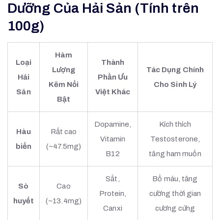
Dưỡng Của Hải Sản (Tính trên
100g)
Hàm
Loại
Thành
Lượng
Tác Dụng Chính
Hải
Phần Ưu
Kẽm Nổi
Cho Sinh Lý
Sản
Việt Khác
Bật
Dopamine,
Kích thích
Hàu
Rất cao
Vitamin
Testosterone,
biển
(~47.5mg)
B12
tăng ham muốn
Sắt,
Bổ máu, tăng
Sò
Cao
Protein,
cường thời gian
huyết
(~13.4mg)
Canxi
cương cứng