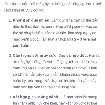
tiêu thụ sai cách có thể gây ra những phản ứng ngược. Dưới
đây là những lưu ý cốt lõi:
Không ăn quá nhiều:
Lạm dụng hải sản có thể dẫn
đến dư thừa đạm và purin. Hợp chất purin khi vào cơ
thể sẽ chuyển hóa thành axit uric, làm tăng nguy cơ
mắc bệnh Gout. Tần suất ăn hợp lý là
2 – 3 bữa hải
sản/tuần
.
Cẩn trọng với nguy cơ dị ứng và ngộ độc:
Hải sản
rất dễ gây dị ứng đối với những người có cơ địa nhạy
cảm. Ngoài ra, việc ăn hải sản sống (đặc biệt là hàu
sống) tiềm ẩn nguy cơ nhiễm khuẩn
Vibrio vulnificus
hoặc ký sinh trùng. Nếu bạn có hệ tiêu hóa yếu, hãy
đảm bảo nguyên tắc “ăn chín uống sôi”.
Kết hợp gia vị đúng cách:
Hải sản phần lớn mang
tính hàn (lạnh). Khi chế biến, hãy kết hợp với các loại