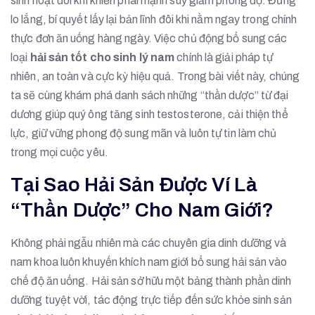
sinh hoạt đôi khi khiến phái mạnh suy giảm phong độ. Đừng
lo lắng, bí quyết lấy lại bản lĩnh đôi khi nằm ngay trong chính
thực đơn ăn uống hàng ngày. Việc chủ động bổ sung các
loại
hải sản tốt cho sinh lý nam
chính là giải pháp tự
nhiên, an toàn và cực kỳ hiệu quả. Trong bài viết này, chúng
ta sẽ cùng khám phá danh sách những “thần dược” từ đại
dương giúp quý ông tăng sinh testosterone, cải thiện thể
lực, giữ vững phong độ sung mãn và luôn tự tin làm chủ
trong mọi cuộc yêu.
Tại Sao Hải Sản Được Ví Là
“Thần Dược” Cho Nam Giới?
Không phải ngẫu nhiên mà các chuyên gia dinh dưỡng và
nam khoa luôn khuyến khích nam giới bổ sung hải sản vào
chế độ ăn uống. Hải sản sở hữu một bảng thành phần dinh
dưỡng tuyệt vời, tác động trực tiếp đến sức khỏe sinh sản