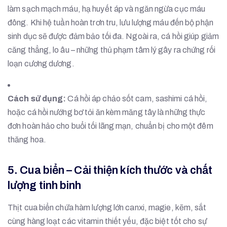
làm sạch mạch máu, hạ huyết áp và ngăn ngừa cục máu
đông. Khi hệ tuần hoàn trơn tru, lưu lượng máu đến bộ phận
sinh dục sẽ được đảm bảo tối đa. Ngoài ra, cá hồi giúp giảm
căng thẳng, lo âu – những thủ phạm tâm lý gây ra chứng rối
loạn cương dương.
Cách sử dụng:
Cá hồi áp chảo sốt cam, sashimi cá hồi,
hoặc cá hồi nướng bơ tỏi ăn kèm măng tây là những thực
đơn hoàn hảo cho buổi tối lãng mạn, chuẩn bị cho một đêm
thăng hoa.
5. Cua biển – Cải thiện kích thước và chất
lượng tinh binh
Thịt cua biển chứa hàm lượng lớn canxi, magie, kẽm, sắt
cùng hàng loạt các vitamin thiết yếu, đặc biệt tốt cho sự