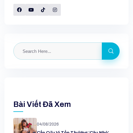
Bài Viết Đã Xem
04/08/2026
Cấp Cứu Vì Tổn Thương ‘cậu Nhỏ’