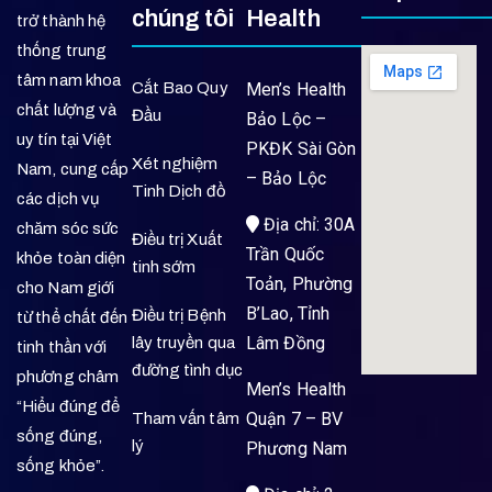
chúng tôi
Health
trở thành hệ
thống trung
tâm nam khoa
Cắt Bao Quy
Men’s Health
chất lượng và
Đầu
Bảo Lộc –
uy tín tại Việt
PKĐK Sài Gòn
Xét nghiệm
Nam, cung cấp
– Bảo Lộc
Tinh Dịch đồ
các dịch vụ
Địa chỉ: 30A
chăm sóc sức
Điều trị Xuất
Trần Quốc
khỏe toàn diện
tinh sớm
Toản, Phường
cho Nam giới
B’Lao, Tỉnh
Điều trị Bệnh
từ thể chất đến
Lâm Đồng
lây truyền qua
tinh thần với
đường tình dục
phương châm
Men’s Health
“Hiểu đúng để
Quận 7 – BV
Tham vấn tâm
sống đúng,
lý
Phương Nam
sống khỏe”.