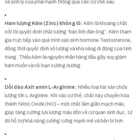
và sinh lý của phái mạnh thông qua các cơ chế sau:
Hàm lượng Kẽm (Zinc) khổng lồ:
Kẽm là khoáng chất
cốt lõi quyết định chất lượng “bản lĩnh đàn ông”. Kẽm tham
gia trực tiếp vào quá trình sản sinh hormone Testosterone,
đồng thời quyết định số lượng và khả năng di động của tinh
trùng. Thiếu kẽm là nguyên nhân hàng đầu gây suy giảm
ham muốn và rối loạn cương dương.
Dồi dào Axit amin L-Arginine:
Nhiều loại hải sản chứa
lượng lớn L-Arginine. Khi vào cơ thể, chất này chuyển hóa
thành Nitric Oxide (NO) – một chất làm giãn mạch máu,
giúp tăng cường lưu lượng máu dồn về cơ quan sinh dục, từ
đó hỗ trợ khả năng cương cứng mạnh mẽ và bền bỉ hơn.