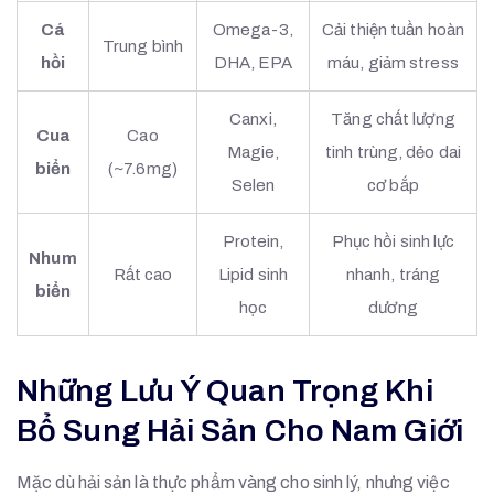
Cá
Omega-3,
Cải thiện tuần hoàn
Trung bình
hồi
DHA, EPA
máu, giảm stress
Canxi,
Tăng chất lượng
Cua
Cao
Magie,
tinh trùng, dẻo dai
biển
(~7.6mg)
Selen
cơ bắp
Protein,
Phục hồi sinh lực
Nhum
Rất cao
Lipid sinh
nhanh, tráng
biển
học
dương
Những Lưu Ý Quan Trọng Khi
Bổ Sung Hải Sản Cho Nam Giới
Mặc dù hải sản là thực phẩm vàng cho sinh lý, nhưng việc