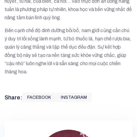
huyết, tu hài, cua biển, cá hồi… vào thực đơn ăn uống hàng
tuần là phương pháp tự nhiên, khoa học và bền vững nhất để
nâng tầm bản lĩnh quý ông.
Bên cạnh chế độ dinh dưỡng bồi bổ, nam giới cũng cần chú
ý duy trì lối sống lành mạnh, từ bỏ thuốc lá, hạn chế rượu bia,
quản lý căng thẳng và tập thể dục đều đặn. Sự kết hợp
đồng bộ này sẽ tạo ra nền tảng sức khỏe vững chắc, giúp
“cậu nhỏ” luôn nghe lời và sẵn sàng cho mọi cuộc chiến
thăng hoa.
Share:
FACEBOOK
INSTAGRAM