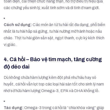
toàn diện, cải thiện chức năng thận, hỗ trợ điều trị hiệu quả
các chứng yếu sinh lý, xuất tinh sớm và di tinh ở nam giới.
Cách sử dụng:
Các món ăn từ tu hài rất đa dạng, phổ biến
nhất là tu hài hấp sả gừng, tu hài nướng mỡ hành hoặc nấu
cháo. Thịt tu hài giòn sần sật, ngọt thanh, cực kỳ kích thích
vị giác.
4. Cá hồi – Bảo vệ tim mạch, tăng cường
độ dẻo dai
Dù không chứa hàm lượng kẽm đột phá như hàu hay sò
huyết, cá hồi vẫn lọt top các loại hải sản tốt cho sinh lý nam
nhờ sở hữu hàm lượng Omega-3, EPA và DHA khổng lồ.
Tác dụng:
Omega-3 trong cá hồi là “chìa khóa vàng” giúp