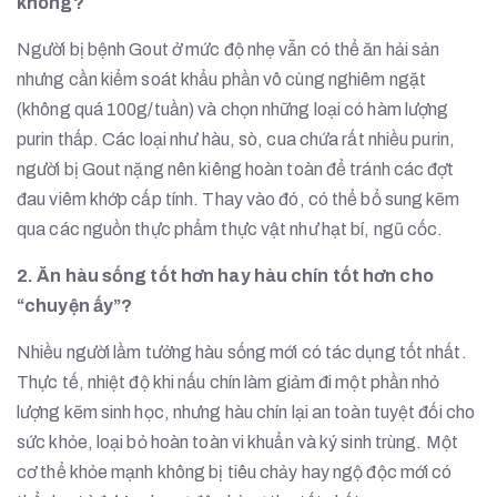
không?
Người bị bệnh Gout ở mức độ nhẹ vẫn có thể ăn hải sản
nhưng cần kiểm soát khẩu phần vô cùng nghiêm ngặt
(không quá 100g/tuần) và chọn những loại có hàm lượng
purin thấp. Các loại như hàu, sò, cua chứa rất nhiều purin,
người bị Gout nặng nên kiêng hoàn toàn để tránh các đợt
đau viêm khớp cấp tính. Thay vào đó, có thể bổ sung kẽm
qua các nguồn thực phẩm thực vật như hạt bí, ngũ cốc.
2. Ăn hàu sống tốt hơn hay hàu chín tốt hơn cho
“chuyện ấy”?
Nhiều người lầm tưởng hàu sống mới có tác dụng tốt nhất.
Thực tế, nhiệt độ khi nấu chín làm giảm đi một phần nhỏ
lượng kẽm sinh học, nhưng hàu chín lại an toàn tuyệt đối cho
sức khỏe, loại bỏ hoàn toàn vi khuẩn và ký sinh trùng. Một
cơ thể khỏe mạnh không bị tiêu chảy hay ngộ độc mới có