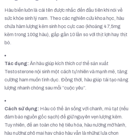
Hàu biển luôn là cái tên được nhắc đến đầu tiên khi nói về
sức khỏe sinh lý nam. Theo các nghiên cứu khoa học, hàu
chứa hàm lượng kẽm sinh học cực cao (khoảng 47,5mg
kẽm trong 100g hàu), gấp gần 10 lần so với thịt lợn hay thịt
bò.
Tác dụng:
Ăn hàu giúp kích thích cơ thể sản xuất
Testosterone nội sinh một cách tự nhiên và mạnh mẽ, tăng
cường ham muốn tình dục. Đồng thời, hàu giúp tái tạo năng
lượng nhanh chóng sau mỗi “cuộc yêu”.
Cách sử dụng:
Hàu có thể ăn sống với chanh, mù tạt (nếu
đảm bảo nguồn gốc sạch) để giữ nguyên vẹn lượng kẽm.
Tuy nhiên, để an toàn cho hệ tiêu hóa, hàu nướng mỡ hành,
hàu nướng phô mai hay cháo hàu vẫn là những lựa chọn