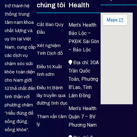
chúng tôi
Health
trở thành hệ
thống trung
tâm nam khoa
Cắt Bao Quy
Men’s Health
chất lượng và
Đầu
Bảo Lộc –
uy tín tại Việt
PKĐK Sài Gòn
Xét nghiệm
Nam, cung cấp
– Bảo Lộc
Tinh Dịch đồ
các dịch vụ
Địa chỉ: 30A
chăm sóc sức
Điều trị Xuất
Trần Quốc
khỏe toàn diện
tinh sớm
Toản, Phường
cho Nam giới
B’Lao, Tỉnh
Điều trị Bệnh
từ thể chất đến
Lâm Đồng
lây truyền qua
tinh thần với
đường tình dục
phương châm
Men’s Health
“Hiểu đúng để
Quận 7 – BV
Tham vấn tâm
sống đúng,
lý
Phương Nam
sống khỏe”.