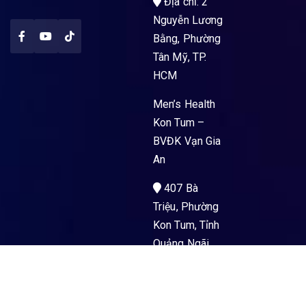
Địa chỉ: 2
Nguyễn Lương
Bằng, Phường
Tân Mỹ, TP.
HCM
Men’s Health
Kon Tum –
BVĐK Vạn Gia
An
407 Bà
Triệu, Phường
Kon Tum, Tỉnh
Quảng Ngãi
Men’s Health
La Gi – PKĐK