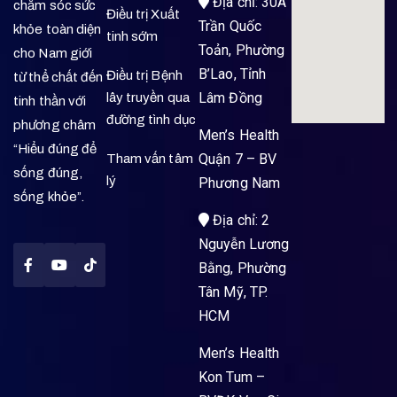
Địa chỉ: 30A
chăm sóc sức
Điều trị Xuất
Trần Quốc
khỏe toàn diện
tinh sớm
Toản, Phường
cho Nam giới
B’Lao, Tỉnh
Điều trị Bệnh
từ thể chất đến
Lâm Đồng
lây truyền qua
tinh thần với
đường tình dục
phương châm
Men’s Health
“Hiểu đúng để
Quận 7 – BV
Tham vấn tâm
sống đúng,
lý
Phương Nam
sống khỏe”.
Địa chỉ: 2
Nguyễn Lương
Bằng, Phường
Tân Mỹ, TP.
HCM
Men’s Health
Kon Tum –