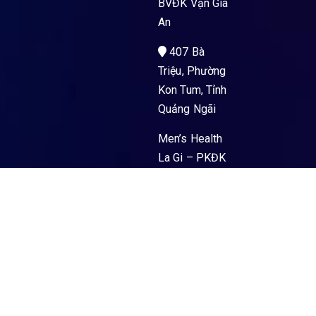
BVĐK Vạn Gia
An
407 Bà
Triệu, Phường
Kon Tum, Tỉnh
Quảng Ngãi
Men’s Health
La Gi – PKĐK
Hoà Hảo Y Sài
Gòn
89 Nguyễn
Trường Tộ,
Phường La Gi,
Tỉnh Lâm
Đồng