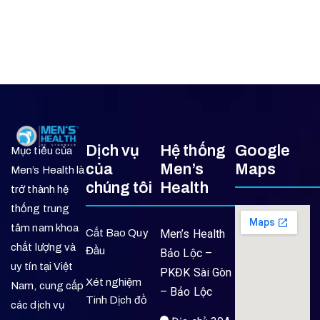
Dịch vụ
Hệ thống
Google
Mục tiêu của
của
Men’s
Maps
Men’s Health là
chúng tôi
Health
trở thành hệ
thống trung
tâm nam khoa
Cắt Bao Quy
Men’s Health
chất lượng và
Đầu
Bảo Lộc –
uy tín tại Việt
PKĐK Sài Gòn
Xét nghiệm
Nam, cung cấp
– Bảo Lộc
Tinh Dịch đồ
các dịch vụ