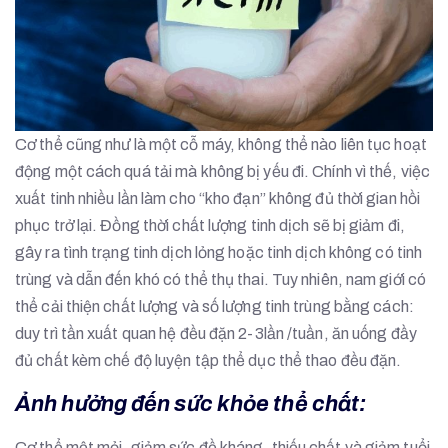
Cơ thể cũng như là một cỗ máy, không thể nào liên tục hoạt
động một cách quá tải mà không bị yếu đi. Chính vì thế, việc
xuất tinh nhiều lần làm cho “kho đạn” không đủ thời gian hồi
phục trở lại. Đồng thời chất lượng tinh dịch sẽ bị giảm đi,
gây ra tình trạng tinh dịch lỏng hoặc tinh dịch không có tinh
trùng và dẫn đến khó có thể thụ thai. Tuy nhiên, nam giới có
thể cải thiện chất lượng và số lượng tinh trùng bằng cách:
duy trì tần xuất quan hệ đều đặn 2-3lần /tuần, ăn uống đầy
đủ chất kèm chế độ luyện tập thể dục thể thao đều đặn.
Ảnh hưởng đến sức khỏe thể chất:
Cơ thể mệt mỏi, giảm sức đề kháng, thiếu chất và giảm tuổi