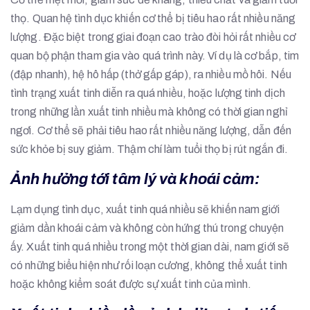
thọ. Quan hệ tình dục khiến cơ thể bị tiêu hao rất nhiều năng
lượng. Đặc biệt trong giai đoạn cao trào đòi hỏi rất nhiều cơ
quan bộ phận tham gia vào quá trình này. Ví dụ là cơ bắp, tim
(đập nhanh), hệ hô hấp (thở gấp gáp), ra nhiều mồ hôi. Nếu
tình trạng xuất tinh diễn ra quá nhiều, hoặc lượng tinh dịch
trong những lần xuất tinh nhiều mà không có thời gian nghỉ
ngơi. Cơ thể sẽ phải tiêu hao rất nhiều năng lượng, dẫn đến
sức khỏe bị suy giảm. Thậm chí làm tuổi thọ bị rút ngắn đi.
Ảnh hưởng tới tâm lý và khoái cảm:
Lạm dụng tình dục, xuất tinh quá nhiều sẽ khiến nam giới
giảm dần khoái cảm và không còn hứng thú trong chuyện
ấy. Xuất tinh quá nhiều trong một thời gian dài, nam giới sẽ
có những biểu hiện như rối loạn cương, không thể xuất tinh
hoặc không kiểm soát được sự xuất tinh của mình.