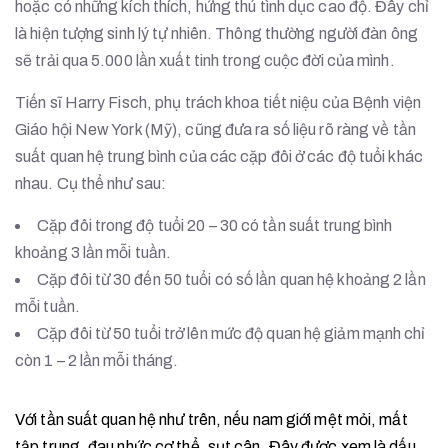
hoặc có những kích thích, hứng thú tình dục cao độ. Đây chỉ
là hiện tượng sinh lý tự nhiên. Thông thường người đàn ông
sẽ trải qua 5.000 lần xuất tinh trong cuộc đời của mình.
Tiến sĩ Harry Fisch, phụ trách khoa tiết niệu của Bệnh viện
Giáo hội New York (Mỹ), cũng đưa ra số liệu rõ ràng về tần
suất quan hệ trung bình của các cặp đôi ở các độ tuổi khác
nhau. Cụ thể như sau:
Cặp đôi trong độ tuổi 20 – 30 có tần suất trung bình
khoảng 3 lần mỗi tuần.
Cặp đôi từ 30 đến 50 tuổi có số lần quan hệ khoảng 2 lần
mỗi tuần.
Cặp đôi từ 50 tuổi trở lên mức độ quan hệ giảm mạnh chỉ
còn 1 – 2 lần mỗi tháng.
Với tần suất quan hệ như trên, nếu nam giới mệt mỏi, mất
tập trung, đau nhức cơ thể, sụt cân. Đây được xem là dấu