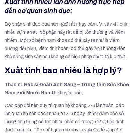
Xuất tinh nhiều lần ảnh hưởng trực tiếp
đến cơ quan sinh dục:
Bộ phận sinh dục của nam giới rất nhạy cảm. Vì vậy khi chịu
nhiều sự ma sát, bộ phận này rất dễ bị tổn thương và viêm
nhiễm. Một số bệnh nam khoa có thể xảy ra như là viêm
đường tiết niệu, viêm tinh hoàn, có thể gây ảnh hưởng đến
khả năng sinh sản nếu không có biện pháp chữa trị kịp thời.
Xuất
tinh bao nhiêu là hợp lý?
Thạc sĩ. Bác sĩ Đoàn Anh Sang – Trung tâm Sức khỏe
Nam giới Men’s Health
khuyến cáo:
Các cặp đôi nên duy trì quan hệ khoảng 2-3 lần/tuần, các
lần quan hệ nên cách nhau từ 2-3 ngày, nhằm đảm bảo số
lượng tinh trùng có thể nhiều nhất có trong lượng tinh dịch
được xuất ra. Tần suất quan hệ này là vừa đủ để giúp đời