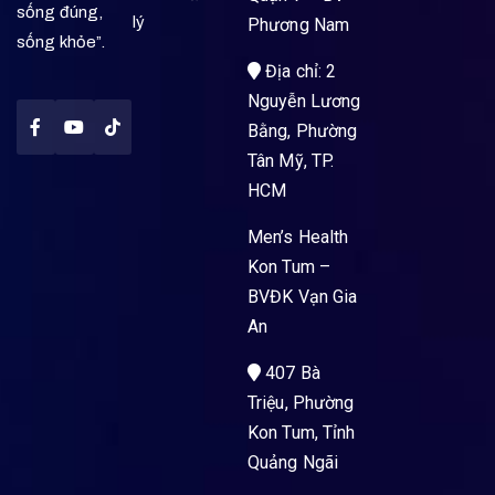
sống đúng,
lý
Phương Nam
sống khỏe”.
Địa chỉ: 2
Nguyễn Lương
Bằng, Phường
Tân Mỹ, TP.
HCM
Men’s Health
Kon Tum –
BVĐK Vạn Gia
An
407 Bà
Triệu, Phường
Kon Tum, Tỉnh
Quảng Ngãi