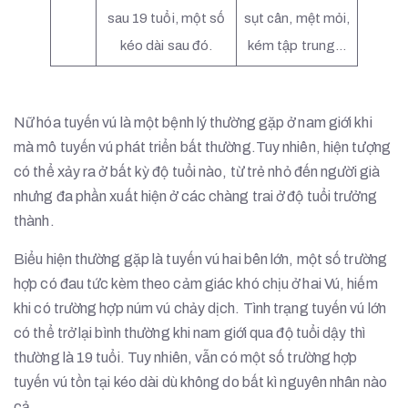
sau 19 tuổi, một số
sụt cân, mệt mỏi,
kéo dài sau đó.
kém tập trung…
Nữ hóa tuyến vú là một bệnh lý thường gặp ở nam giới khi
mà mô tuyến vú phát triển bất thường.Tuy nhiên, hiện tượng
có thể xảy ra ở bất kỳ độ tuổi nào, từ trẻ nhỏ đến người già
nhưng đa phần xuất hiện ở các chàng trai ở độ tuổi trưởng
thành.
Biểu hiện thường gặp là tuyến vú hai bên lớn, một số trường
hợp có đau tức kèm theo cảm giác khó chịu ở hai Vú, hiếm
khi có trường hợp núm vú chảy dịch. Tình trạng tuyến vú lớn
có thể trở lại bình thường khi nam giới qua độ tuổi dậy thì
thường là 19 tuổi. Tuy nhiên, vẫn có một số trường hợp
tuyến vú tồn tại kéo dài dù không do bất kì nguyên nhân nào
cả.