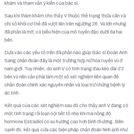
khám và tham vấn ý kiến của bác sĩ.
Sau khi thăm khám cho thấy V thuộc thể trạng thừa cân và
chỉ số khối cơ thể đã vượt lên trên ngưỡng 26. Vú lớn nhưng
đã phần là mỡ, có biểu hiện của mô tuyến đặc dưới da hai
bên.
Dựa vào các yếu tố trên đã phần nào giúp Bác sĩ Đoàn Anh
Sang chẩn đoán đây là một trường hợp nữ hóa tuyến vú ở
nam giới. Tuy nhiên, do anh V có tình trạng đau kéo dài ở 2
bên vú nên cần phải làm một số xét nghiệm liên quan để
chẩn đoán chính xác nguyên nhân và loại trừ những bệnh lý
ác tính.
Kết quả của các xét nghiệm sau đó cho thấy anh V đang có
một tình trạng rối loạn nội tiết tố nhẹ khi mà nồng độ
hormone Estradiol có su hướng cao hơn bình thường. Bên
cạnh đó, kết quả cửa các biện pháp chẩn đoán hình ảnh như