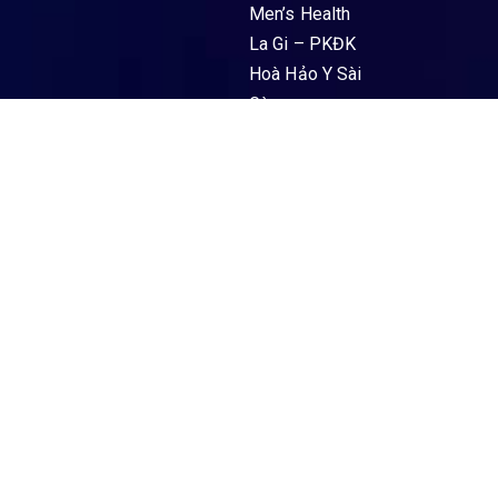
Men’s Health
La Gi – PKĐK
Hoà Hảo Y Sài
Gòn
89 Nguyễn
Trường Tộ,
Phường La Gi,
Tỉnh Lâm
Đồng
Liên hệ Hotline
0902 353 353