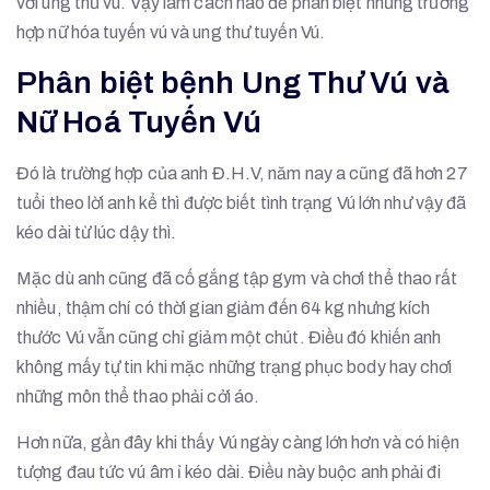
với ung thư vú. Vậy làm cách nào để phân biệt những trường
hợp nữ hóa tuyến vú và ung thư tuyến Vú.
Phân biệt bệnh Ung Thư Vú và
Nữ Hoá Tuyến Vú
Đó là trường hợp của anh Đ.H.V, năm nay a cũng đã hơn 27
tuổi theo lời anh kể thì được biết tình trạng Vú lớn như vậy đã
kéo dài từ lúc dậy thì.
Mặc dù anh cũng đã cố gắng tập gym và chơi thể thao rất
nhiều, thậm chí có thời gian giảm đến 64 kg nhưng kích
thước Vú vẫn cũng chỉ giảm một chút. Điều đó khiến anh
không mấy tự tin khi mặc những trạng phục body hay chơi
những môn thể thao phải cởi áo.
Hơn nữa, gần đây khi thấy Vú ngày càng lớn hơn và có hiện
tượng đau tức vú âm ỉ kéo dài. Điều này buộc anh phải đi