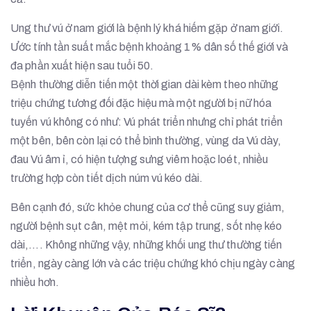
Ung thư vú ở nam giới là bệnh lý khá hiếm gặp ở nam giới.
Ước tính tần suất mắc bệnh khoảng 1% dân số thế giới và
đa phần xuất hiện sau tuổi 50.
Bệnh thường diễn tiến một thời gian dài kèm theo những
triệu chứng tương đối đặc hiệu mà một người bị nữ hóa
tuyến vú không có như: Vú phát triển nhưng chỉ phát triển
một bên, bên còn lại có thể bình thường, vùng da Vú dày,
đau Vú âm ỉ, có hiện tượng sưng viêm hoặc loét, nhiều
trường hợp còn tiết dịch núm vú kéo dài.
Bên cạnh đó, sức khỏe chung của cơ thể cũng suy giảm,
người bệnh sụt cân, mệt mỏi, kém tập trung, sốt nhẹ kéo
dài,…. Không những vậy, những khối ung thư thường tiến
triển, ngày càng lớn và các triệu chứng khó chịu ngày càng
nhiều hơn.