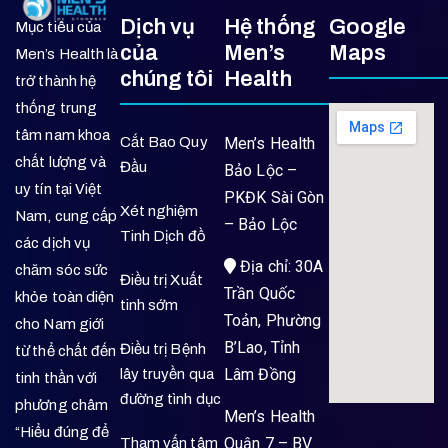
Dịch vụ
Hệ thống
Google
Mục tiêu của
của
Men’s
Maps
Men’s Health là
chúng tôi
Health
trở thành hệ
thống trung
tâm nam khoa
Cắt Bao Quy
Men’s Health
chất lượng và
Đầu
Bảo Lộc –
uy tín tại Việt
PKĐK Sài Gòn
Xét nghiệm
Nam, cung cấp
– Bảo Lộc
Tinh Dịch đồ
các dịch vụ
Địa chỉ: 30A
chăm sóc sức
Điều trị Xuất
Trần Quốc
khỏe toàn diện
tinh sớm
Toản, Phường
cho Nam giới
B’Lao, Tỉnh
Điều trị Bệnh
từ thể chất đến
Lâm Đồng
lây truyền qua
tinh thần với
đường tình dục
phương châm
Men’s Health
“Hiểu đúng để
Quận 7 – BV
Tham vấn tâm