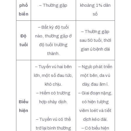
phổ
– Thường gặp
khoảng 1% dân
biến
số
– Bất kỳ độ tuổi
– Thường gặp
Độ
nào, thường gặp ở
sau 50 tuổi, thời
tuổi
độ tuổi trưởng
gian ủ bệnh dài
thành.
– Tuyến vú hai bên
– Ngực phát triển
lớn, một số đau tức,
một bên, da vú
khó chịu.
dày, đau âm ỉ.
– Hiếm có trường
– Giai đoạn nặng,
Biểu
hợp chảy dịch.
có hiện tượng
hiện
viêm loét và tiết
– Tuyến vú có thể
dịch kéo dài.
trở lại bình thường
– Có biểu hiện