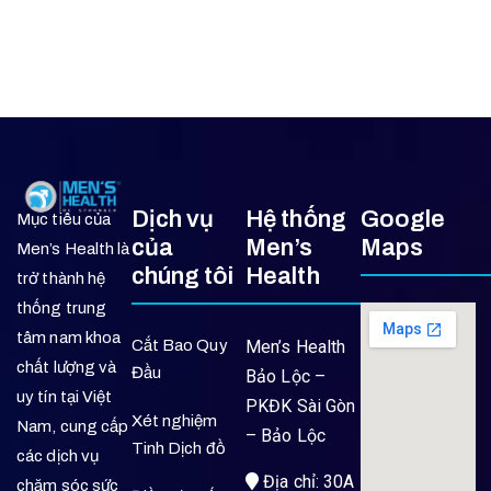
Dịch vụ
Hệ thống
Google
Mục tiêu của
của
Men’s
Maps
Men’s Health là
chúng tôi
Health
trở thành hệ
thống trung
tâm nam khoa
Cắt Bao Quy
Men’s Health
chất lượng và
Đầu
Bảo Lộc –
uy tín tại Việt
PKĐK Sài Gòn
Xét nghiệm
Nam, cung cấp
– Bảo Lộc
Tinh Dịch đồ
các dịch vụ
Địa chỉ: 30A
chăm sóc sức