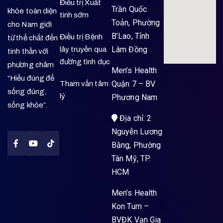
Điều trị Xuất
Trần Quốc
khỏe toàn diện
tinh sớm
Toản, Phường
cho Nam giới
B’Lao, Tỉnh
Điều trị Bệnh
từ thể chất đến
Lâm Đồng
lây truyền qua
tinh thần với
đường tình dục
phương châm
Men’s Health
“Hiểu đúng để
Quận 7 – BV
Tham vấn tâm
sống đúng,
lý
Phương Nam
sống khỏe”.
Địa chỉ: 2
Nguyễn Lương
Bằng, Phường
Tân Mỹ, TP.
HCM
Men’s Health
Kon Tum –
BVĐK Vạn Gia